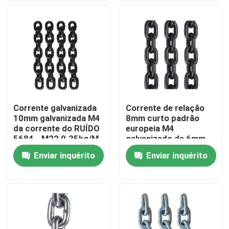
Produtos
Vídeos
Hardware de equipamento da corda
Corrente galvanizada
Corrente de relação
10mm galvanizada M4
8mm curto padrão
Marine Rigging Hardware
da corrente do RUÍDO
europeia M4
5684 - M22 0.35kg/M
galvanizado de 6mm -
M45
Enviar inquérito
Enviar inquérito
HARDWARE DE APARELHO DE AÇO INOXIDÁVEL
Parafuso de olho forjado
Encaixes de Electric Power