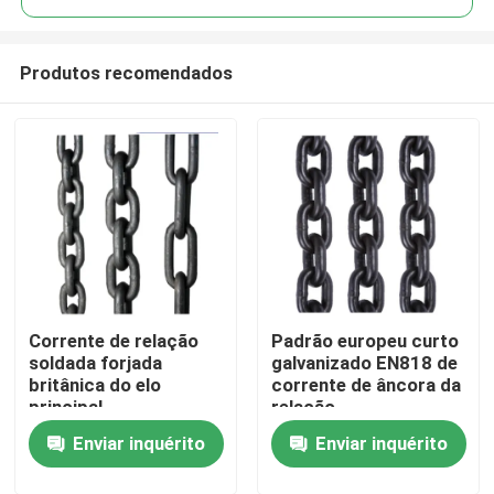
Produtos recomendados
Corrente de relação
Padrão europeu curto
Casa
soldada forjada
galvanizado EN818 de
britânica do elo
corrente de âncora da
principal
relação
Quem Somos
Enviar inquérito
Enviar inquérito
Contatos