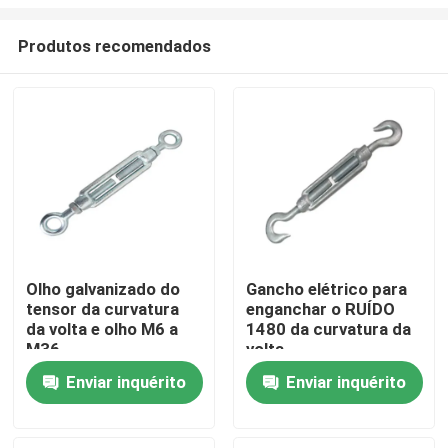
Produtos recomendados
Olho galvanizado do
Gancho elétrico para
tensor da curvatura
enganchar o RUÍDO
Casa
da volta e olho M6 a
1480 da curvatura da
M36
volta
Quem Somos
Enviar inquérito
Enviar inquérito
Contatos