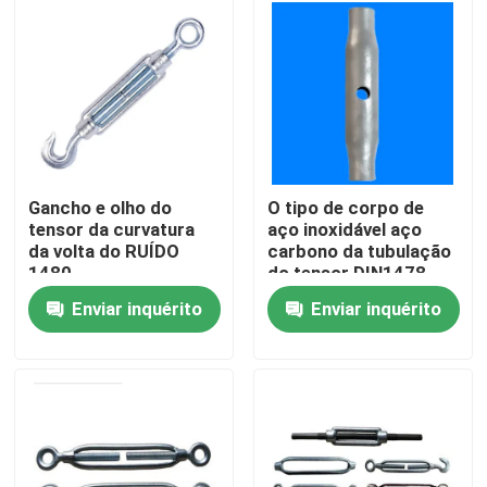
Produtos
Vídeos
Hardware de equipamento da corda
Gancho e olho do
O tipo de corpo de
tensor da curvatura
aço inoxidável aço
da volta do RUÍDO
carbono da tubulação
Marine Rigging Hardware
1480
do tensor DIN1478
galvanizou
Enviar inquérito
Enviar inquérito
HARDWARE DE APARELHO DE AÇO INOXIDÁVEL
Parafuso de olho forjado
Encaixes de Electric Power